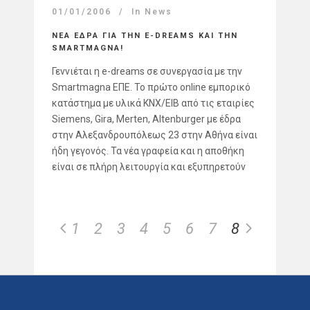
01/01/2006
In
News
ΝΕΑ ΕΔΡΑ ΓΙΑ ΤΗΝ E-DREAMS ΚΑΙ ΤΗΝ
SMARTMAGNA!
Γεννιέται η e-dreams σε συνεργασία με την
Smartmagna ΕΠΕ. Το πρώτο online εμπορικό
κατάστημα με υλικά KNX/EIB από τις εταιρίες
Siemens, Gira, Merten, Altenburger με έδρα
στην Αλεξανδρουπόλεως 23 στην Αθήνα είναι
ήδη γεγονός. Τα νέα γραφεία και η αποθήκη
είναι σε πλήρη λειτουργία και εξυπηρετούν
1
2
3
4
5
6
7
8