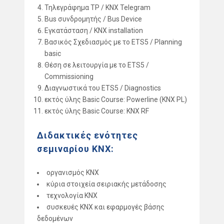
Τηλεγράφημα ΤP / KNX Telegram
Bus συνδρομητής / Bus Device
Εγκατάσταση / KNX installation
Βασικός Σχεδιασμός με το ETS5 / Planning
basic
Θέση σε λειτουργία με το ETS5 /
Commissioning
Διαγνωστικά του ETS5 / Diagnostics
εκτός ύλης Basic Course: Powerline (KNX PL)
εκτός ύλης Basic Course: KNX RF
Διδακτικές ενότητες
σεμιναρίου KNX:
οργανισμός KNX
κύρια στοιχεία σειριακής μετάδοσης
τεχνολογία KNX
συσκευές KNX και εφαρμογές βάσης
δεδομένων