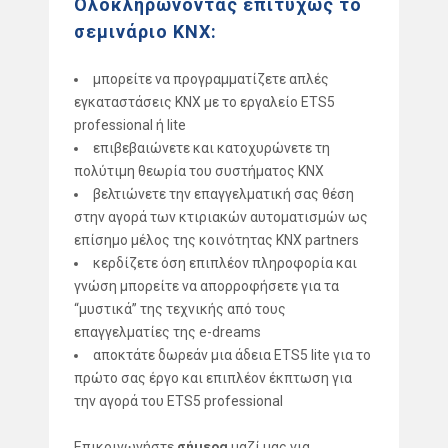
Ολοκληρώνοντας επιτυχώς το
σεμινάριο KNX:
μπορείτε να προγραμματίζετε απλές
εγκαταστάσεις KNX με το εργαλείο ETS5
professional ή lite
επιβεβαιώνετε και κατοχυρώνετε τη
πολύτιμη θεωρία του συστήματος KNX
βελτιώνετε την επαγγελματική σας θέση
στην αγορά των κτιριακών αυτοματισμών ως
επίσημο μέλος της κοινότητας KNX partners
κερδίζετε όση επιπλέον πληροφορία και
γνώση μπορείτε να απορροφήσετε για τα
“μυστικά” της τεχνικής από τους
επαγγελματίες της e-dreams
αποκτάτε δωρεάν μια άδεια ETS5 lite για το
πρώτο σας έργο και επιπλέον έκπτωση για
την αγορά του ETS5 professional
Επικοινωνήστε
σήμερα
μαζί μας για