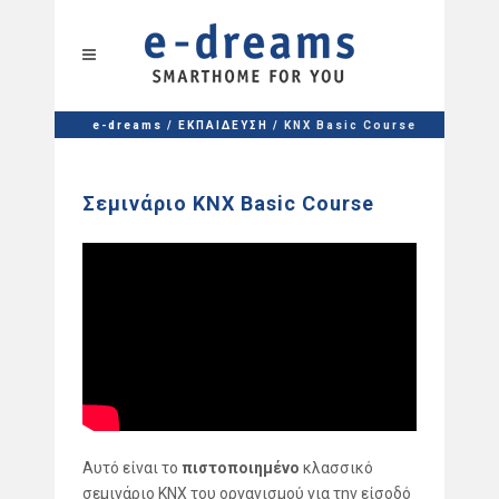
e-dreams
/
ΕΚΠΑΙΔΕΥΣΗ
/
KNX Basic Course
Σεμινάριο KNX Basic Course
Αυτό είναι το
πιστοποιημένο
κλασσικό
σεμινάριο KNX του οργανισμού για την είσοδό