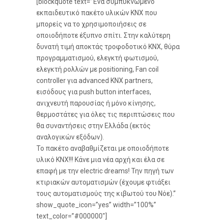
[blockquote text=”Ένα συμπυκνωμένο
εκπαιδευτικό πακέτο υλικών KNX που
μπορείς να το χρησιμοποιήσεις σε
οποιοδήποτε έξυπνο σπίτι. Στην καλύτερη
δυνατή τιμή αποκτάς τροφοδοτικό KNX, θύρα
προγραμματισμού, ελεγκτή φωτισμού,
ελεγκτή ρολλών με positioning, Fan coil
controller για advanced KNX partners,
εισόδους για push button interfaces,
ανιχνευτή παρουσίας ή μόνο κίνησης,
θερμοστάτες για όλες τις περιπτώσεις που
θα συναντήσεις στην Ελλάδα (εκτός
αναλογικών εξόδων).
Το πακέτο αναβαθμίζεται με οποιοδήποτε
υλικό KNX!!! Κάνε μια νέα αρχή και έλα σε
επαφή με την electric dreams! Την πηγή των
κτιριακών αυτοματισμών (έχουμε φτιάξει
τους αυτοματισμούς της κιβωτού του Νόε).”
show_quote_icon=”yes” width=”100%”
text_color=”#000000″]