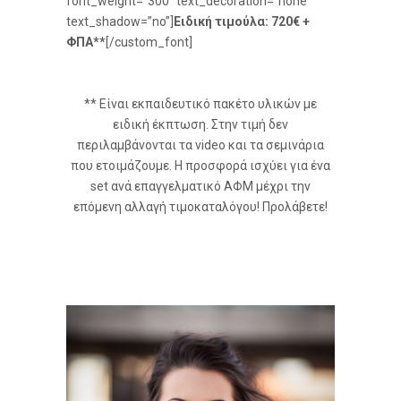
font_weight=”300″ text_decoration=”none”
text_shadow=”no”]
Ειδική τιμούλα: 720€ +
ΦΠΑ**
[/custom_font]
** Είναι εκπαιδευτικό πακέτο υλικών με
ειδική έκπτωση. Στην τιμή δεν
περιλαμβάνονται τα video και τα σεμινάρια
που ετοιμάζουμε. Η προσφορά ισχύει για ένα
set ανά επαγγελματικό ΑΦΜ μέχρι την
επόμενη αλλαγή τιμοκαταλόγου! Προλάβετε!