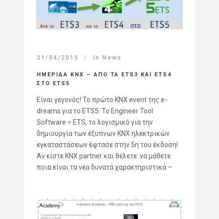
21/04/2015
In
News
ΗΜΕΡΙΔΑ KNX – ΑΠΟ ΤΑ ETS3 ΚΑΙ ETS4
ΣΤΟ ETS5
Είναι γεγονός! Το πρώτο KNX event της e-
dreams για το ETS5. Το Engineer Tool
Software = ETS, το λογισμικό για την
δημιουργία των έξυπνων ΚΝΧ ηλεκτρικών
εγκαταστάσεων έφτασε στην 5η του έκδοση!
Αν είστε ΚΝΧ partner και θέλετε: να μάθετε
ποια είναι τα νέα δυνατά χαρακτηριστικά –