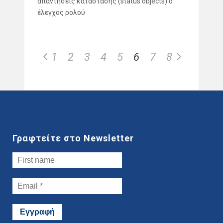
απαντήσεις κατάστασης (status objects) ο
έλεγχος ρολού
1
2
3
4
5
6
7
8
Γραφτείτε στο Newsletter