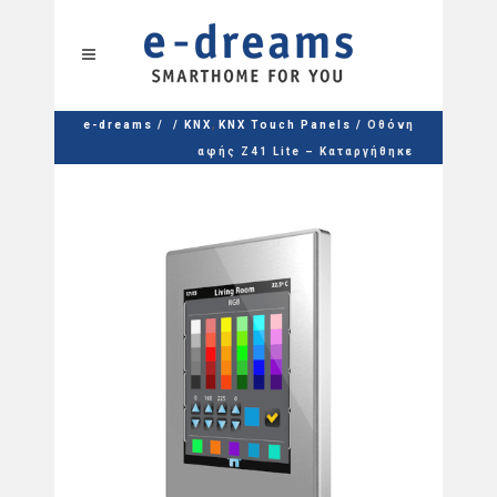
,
e-dreams
/
/
KNX
KNX Touch Panels
/
Οθόνη
αφής Z41 Lite – Καταργήθηκε