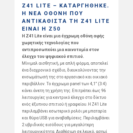
Z41 LITE – ΚΑΤΑΡΓΗΘΗΚΕ.
Η ΝΕΑ ΟΘΟΝΗ ΠΟΥ
ΑΝΤΙΚΑΘΙΣΤΑ ΤΗ Z41 LITE
ΕΙΝΑΙ Η
Z50
Η Z41 Lite είναι μια έγχρωμη οθόνη αφής
χωρητικής τεχνολογίας που
αντιπροσωπεύει μια καινοτομία στον
έλεγχο του ψηφιακού σπιτιού.
Μίνιμαλ αισθητική, με απλή φόρμα, αποτελεί
ένα διαχρονικό σχέδιο, διευκολύνοντας την
ενσωμάτωσή της στο εργασιακό και οικιακό
περιβάλλον. Το έγχρωμο panel των 4,1” (3:4)
κάνει άνετη τη χρήση της. Επιτρέπει έως 96
λειτουργίες για κεντρικό έλεγχο στο δίκτυο
ενός έξυπνου σπιτιού ή γραφείου. Η Z41 Lite
περιλαμβάνει εσωτερικό ρολόι με μπαταρία
και θύρα USB για αναβαθμίσεις. Περιλαμβάνει
2 υβριδικές εισόδους για μεγαλύτερη
λειτουργικότητα. Διαθέσιμη σε λευκό, ασημί