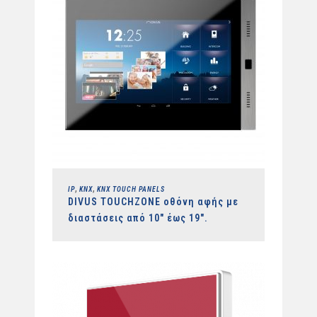
,
,
IP
KNX
KNX TOUCH PANELS
DIVUS TOUCHZONE οθόνη αφής με
διαστάσεις από 10″ έως 19″.