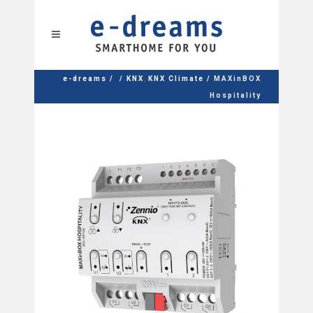
,
e-dreams
/
/
KNX
KNX Climate
/
MAXinBOX
Hospitality