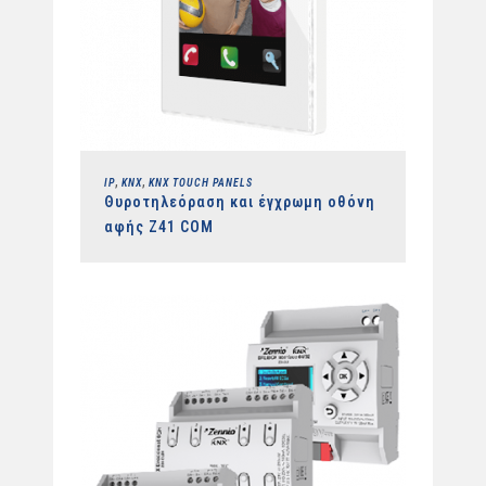
,
,
IP
KNX
KNX TOUCH PANELS
Θυροτηλεόραση και έγχρωμη οθόνη
αφής Z41 COM