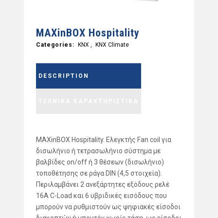
MAXinBOX Hospitality
Categories:
KNX
,
KNX Climate
DESCRIPTION
ΤΕΧΝΙΚΑ ΧΑΡΑΚΤΗΡΙΣΤΙΚΑ
MAXinBOX Hospitality. Ελεγκτής Fan coil για
δισωλήνιο ή τετρασωλήνιο σύστημα με
βαλβίδες on/off ή 3 θέσεων (δισωλήνιο)
τοποθέτησης σε ράγα DIN (4,5 στοιχεία).
Περιλαμβάνει 2 ανεξάρτητες εξόδους ρελέ
16Α C-Load και 6 υβριδικές εισόδους που
μπορούν να ρυθμιστούν ως ψηφιακές είσοδοι
διακοπτών ή μπουτόν χωρίς τάση, ως είσοδοι