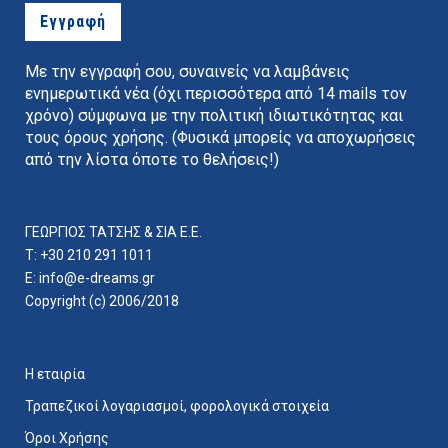
Με την εγγραφή σου, συναινείς να λαμβάνεις
ενημερωτικά νέα (όχι περισσότερα από 14 mails τον
χρόνο) σύμφωνα με την πολιτική ιδιωτικότητας και
τους όρους χρήσης. (Φυσικά μπορείς να αποχωρήσεις
από την λίστα όποτε το θελήσεις!)
ΓΕΩΡΓΙΟΣ ΤΑΤΣΗΣ & ΣΙΑ E.E.
ΜΕΙΝΕ ΣΥΝΤΟΝΙΣΜΕΝΟΣ
ΣΤΙΣ
T: +30 210 291 1011
E:
info@e-dreams.gr
ΠΡΟΣΦΟΡΕΣ ΜΑΣ!
Copyright (c) 2006/2018
Η εταιρία
Τραπεζικοί λογαριασμοί, φορολογικά στοιχεία
Όροι Χρήσης